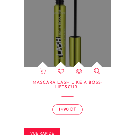
MASCARA LASH LIKE A BOSS-
LIFT&CURL
14.90
DT
VUE RAPIDE