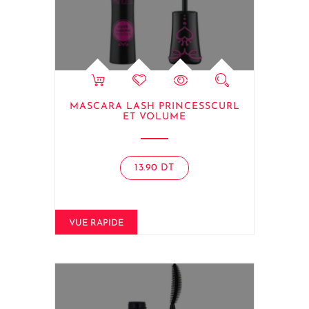
MASCARA LASH PRINCESSCURL
ET VOLUME
13.90
DT
VUE RAPIDE