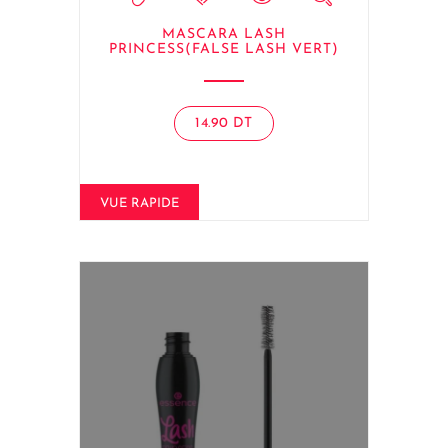
MASCARA LASH
PRINCESS(FALSE LASH VERT)
14.90
DT
VUE RAPIDE