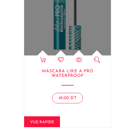
MASCARA LIKE A PRO
WATERPROOF
45.00
DT
VUE RAPIDE