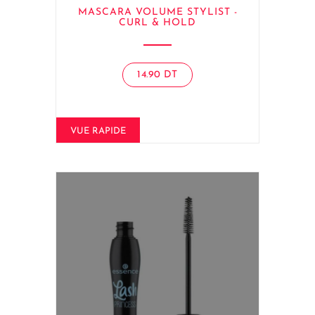
MASCARA VOLUME STYLIST -
CURL & HOLD
14.90
DT
VUE RAPIDE