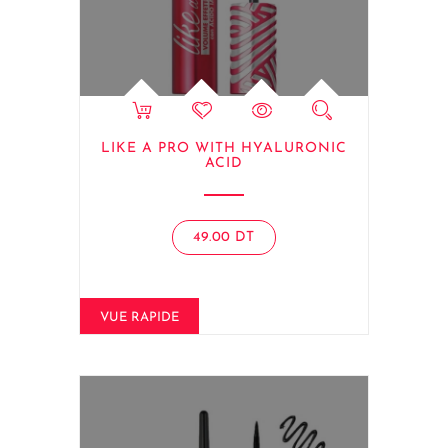
LIKE A PRO WITH HYALURONIC
ACID
49.00
DT
VUE RAPIDE