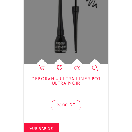
DEBORAH – ULTRA LINER POT
ULTRA NOIR
26.00
DT
VUE RAPIDE