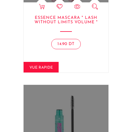
ESSENCE MASCARA " LASH
WITHOUT LIMITS VOLUME "
14.90
DT
VUE RAPIDE