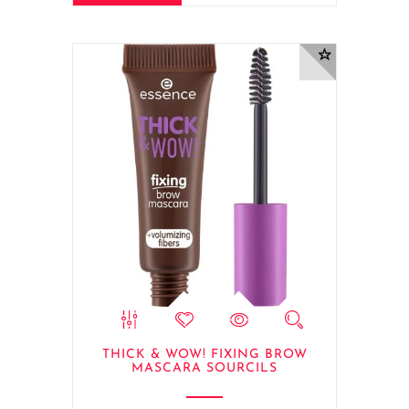
Ce
produit
a
plusieurs
variations.
THICK & WOW! FIXING BROW
Les
MASCARA SOURCILS
options
peuvent
être
choisies