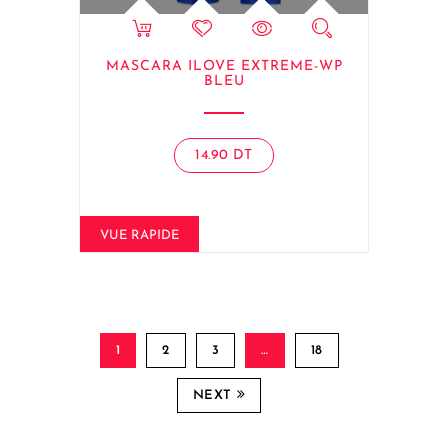
MASCARA ILOVE EXTREME-WP
BLEU
14.90
DT
VUE RAPIDE
1
2
3
…
18
NEXT