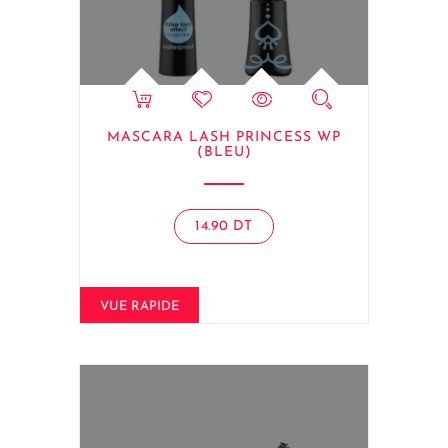
MASCARA LASH PRINCESS WP
(BLEU)
14.90
DT
VUE RAPIDE